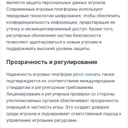
является защита персональных данных игроков.
Современные игровые платформы используют
передовые технологии шифрования, чтобы обеспечить
конфиденциальность информации, предотвращая ее
утечку и несанкционированный доступ. Кроме того,
регулярные обновления систем безопасности
позволяют адаптироваться к новым угрозам и
поддерживать высокий уровень защиты.
Прозрачность и регулирование
Надежность игровых платформ
pinco скачать
также
подтверждается их соответствием международным
стандартам и регуляторным требованиям.
Лицензирование и регулярные проверки со стороны
уполномоченных органов обеспечивают прозрачность
операций и честность игры. Это создает доверие
среди игроков и подчеркивает ответственный подход к
управлению игровыми ресурсами.