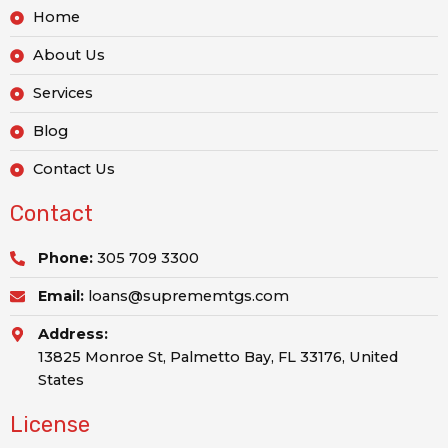
Home
About Us
Services
Blog
Contact Us
Contact
Phone:
305 709 3300
Email:
loans@suprememtgs.com
Address:
13825 Monroe St, Palmetto Bay, FL 33176, United
States
License