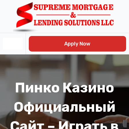
Skip
Post
to
navigation
content
Apply Now
Пинко Казино
Официальный
Сайт – Играть в