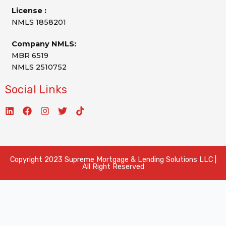
License :
NMLS 1858201
Company NMLS:
MBR 6519
NMLS 2510752
Social Links
L
F
I
T
T
T
i
a
n
w
i
i
n
c
s
i
k
-
k
e
t
t
t
w
e
b
a
t
o
o
d
o
g
e
k
r
Copyright 2023 Supreme Mortgage & Lending Solutions LLC |
i
o
r
r
l
All Right Reserved
n
k
a
d
m