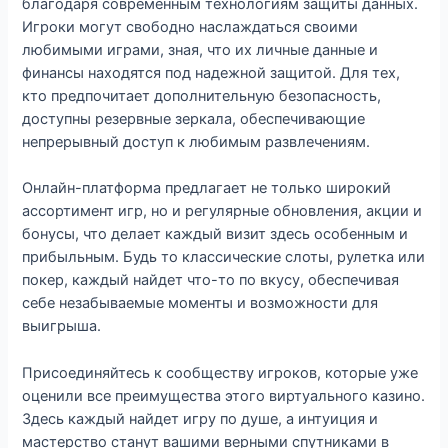
благодаря современным технологиям защиты данных.
Игроки могут свободно наслаждаться своими
любимыми играми, зная, что их личные данные и
финансы находятся под надежной защитой. Для тех,
кто предпочитает дополнительную безопасность,
доступны резервные зеркала, обеспечивающие
непрерывный доступ к любимым развлечениям.
Онлайн-платформа предлагает не только широкий
ассортимент игр, но и регулярные обновления, акции и
бонусы, что делает каждый визит здесь особенным и
прибыльным. Будь то классические слоты, рулетка или
покер, каждый найдет что-то по вкусу, обеспечивая
себе незабываемые моменты и возможности для
выигрыша.
Присоединяйтесь к сообществу игроков, которые уже
оценили все преимущества этого виртуального казино.
Здесь каждый найдет игру по душе, а интуиция и
мастерство станут вашими верными спутниками в