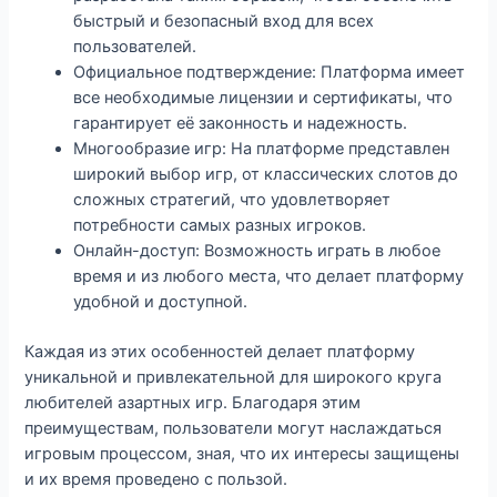
быстрый и безопасный вход для всех
пользователей.
Официальное подтверждение: Платформа имеет
все необходимые лицензии и сертификаты, что
гарантирует её законность и надежность.
Многообразие игр: На платформе представлен
широкий выбор игр, от классических слотов до
сложных стратегий, что удовлетворяет
потребности самых разных игроков.
Онлайн-доступ: Возможность играть в любое
время и из любого места, что делает платформу
удобной и доступной.
Каждая из этих особенностей делает платформу
уникальной и привлекательной для широкого круга
любителей азартных игр. Благодаря этим
преимуществам, пользователи могут наслаждаться
игровым процессом, зная, что их интересы защищены
и их время проведено с пользой.