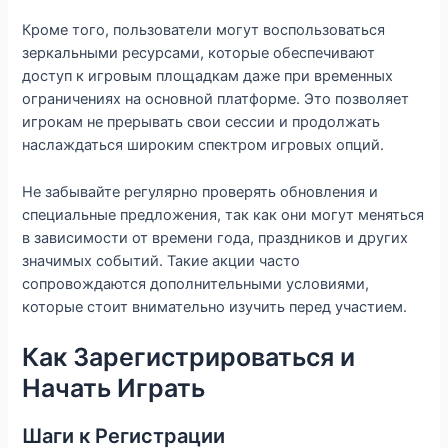
Кроме того, пользователи могут воспользоваться
зеркальными ресурсами, которые обеспечивают
доступ к игровым площадкам даже при временных
ограничениях на основной платформе. Это позволяет
игрокам не прерывать свои сессии и продолжать
наслаждаться широким спектром игровых опций.
Не забывайте регулярно проверять обновления и
специальные предложения, так как они могут меняться
в зависимости от времени года, праздников и других
значимых событий. Такие акции часто
сопровождаются дополнительными условиями,
которые стоит внимательно изучить перед участием.
Как Зарегистрироваться и
Начать Играть
Шаги к Регистрации