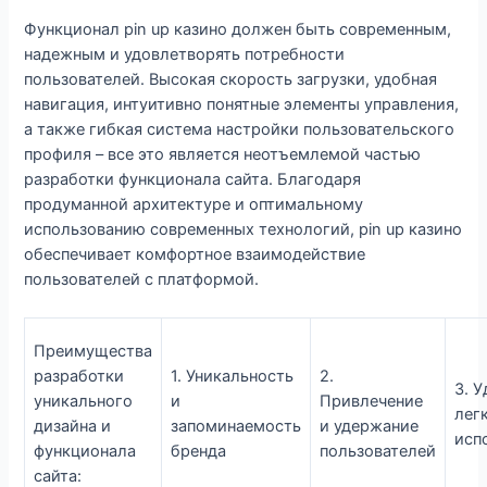
Функционал pin up казино должен быть современным,
надежным и удовлетворять потребности
пользователей. Высокая скорость загрузки, удобная
навигация, интуитивно понятные элементы управления,
а также гибкая система настройки пользовательского
профиля – все это является неотъемлемой частью
разработки функционала сайта. Благодаря
продуманной архитектуре и оптимальному
использованию современных технологий, pin up казино
обеспечивает комфортное взаимодействие
пользователей с платформой.
Преимущества
разработки
1. Уникальность
2.
3. 
уникального
и
Привлечение
лег
дизайна и
запоминаемость
и удержание
исп
функционала
бренда
пользователей
сайта: