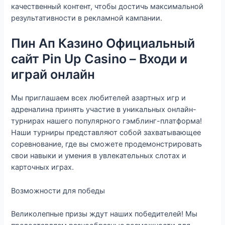
качественный контент, чтобы достичь максимальной
результативности в рекламной кампании.
Пин Ап Казино Официальный
сайт Pin Up Casino – Входи и
играй онлайн
Мы приглашаем всех любителей азартных игр и
адреналина принять участие в уникальных онлайн-
турнирах нашего популярного гэмблинг-платформа!
Наши турниры представляют собой захватывающее
соревнование, где вы сможете продемонстрировать
свои навыки и умения в увлекательных слотах и
карточных играх.
Возможности для победы
Великолепные призы ждут наших победителей! Мы