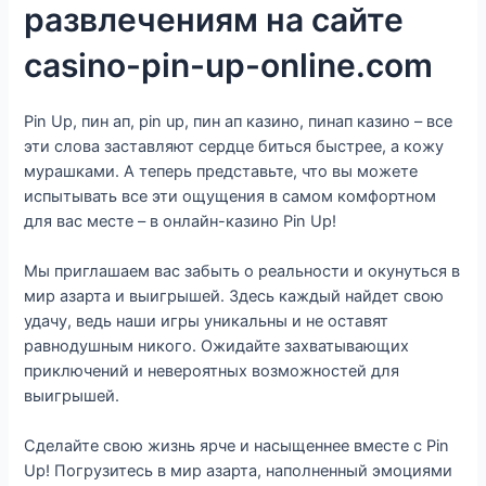
развлечениям на сайте
casino-pin-up-online.com
Pin Up, пин ап, pin up, пин ап казино, пинап казино – все
эти слова заставляют сердце биться быстрее, а кожу
мурашками. А теперь представьте, что вы можете
испытывать все эти ощущения в самом комфортном
для вас месте – в онлайн-казино Pin Up!
Мы приглашаем вас забыть о реальности и окунуться в
мир азарта и выигрышей. Здесь каждый найдет свою
удачу, ведь наши игры уникальны и не оставят
равнодушным никого. Ожидайте захватывающих
приключений и невероятных возможностей для
выигрышей.
Сделайте свою жизнь ярче и насыщеннее вместе с Pin
Up! Погрузитесь в мир азарта, наполненный эмоциями