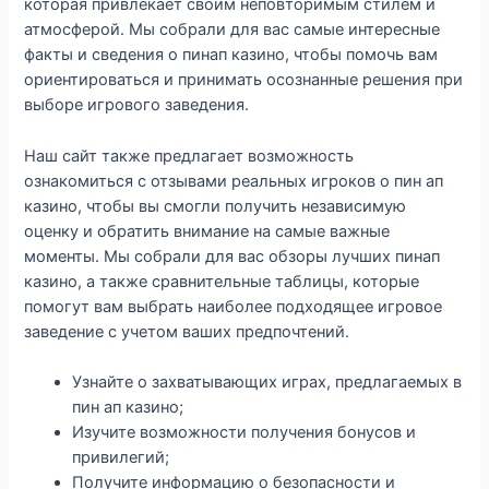
которая привлекает своим неповторимым стилем и
атмосферой. Мы собрали для вас самые интересные
факты и сведения о пинап казино, чтобы помочь вам
ориентироваться и принимать осознанные решения при
выборе игрового заведения.
Наш сайт также предлагает возможность
ознакомиться с отзывами реальных игроков о пин ап
казино, чтобы вы смогли получить независимую
оценку и обратить внимание на самые важные
моменты. Мы собрали для вас обзоры лучших пинап
казино, а также сравнительные таблицы, которые
помогут вам выбрать наиболее подходящее игровое
заведение с учетом ваших предпочтений.
Узнайте о захватывающих играх, предлагаемых в
пин ап казино;
Изучите возможности получения бонусов и
привилегий;
Получите информацию о безопасности и