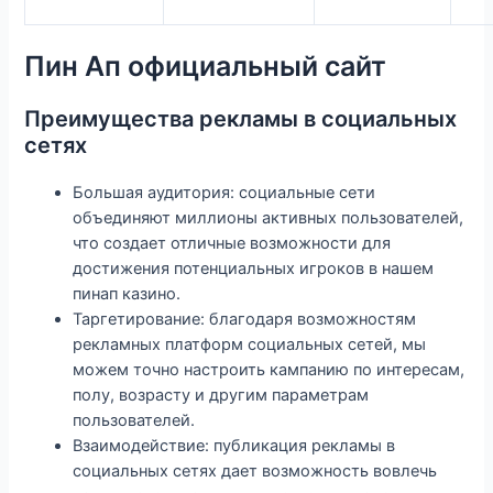
Пин Ап официальный сайт
Преимущества рекламы в социальных
сетях
Большая аудитория: социальные сети
объединяют миллионы активных пользователей,
что создает отличные возможности для
достижения потенциальных игроков в нашем
пинап казино.
Таргетирование: благодаря возможностям
рекламных платформ социальных сетей, мы
можем точно настроить кампанию по интересам,
полу, возрасту и другим параметрам
пользователей.
Взаимодействие: публикация рекламы в
социальных сетях дает возможность вовлечь