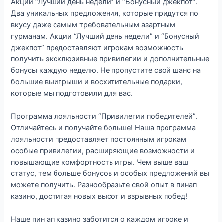
Акции “Лучший день недели” и “Бонусный джекпот”.
Два уникальных предложения, которые придутся по
вкусу даже самым требовательным азартным
гурманам. Акции “Лучший день недели” и “Бонусный
джекпот” предоставляют игрокам возможность
получить эксклюзивные привилегии и дополнительные
бонусы каждую неделю. Не пропустите свой шанс на
большие выигрыши и восхитительные подарки,
которые мы подготовили для вас.
Программа лояльности “Привилегии победителей”.
Отличайтесь и получайте больше! Наша программа
лояльности предоставляет постоянным игрокам
особые привилегии, расширяющие возможности и
повышающие комфортность игры. Чем выше ваш
статус, тем больше бонусов и особых предложений вы
можете получить. Разнообразьте свой опыт в пинап
казино, достигая новых высот и взрывных побед!
Наше пин ап казино заботится о каждом игроке и