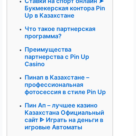
Ставки на спорт онлайн ➤
Букмекерская контора Pin
Up в Казахстане
Что такое партнерская
программа?
Преимущества
партнерства с Pin Up
Casino
Пинап в Казахстане –
профессиональная
фотосессия в стиле Pin Up
Пин Ап – лучшее казино
Казахстана Официальный
сайт ᐈ Играть на деньги в
игровые Автоматы