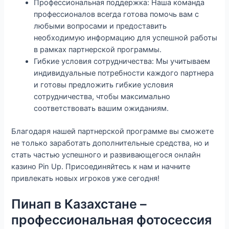
Профессиональная поддержка: Наша команда
профессионалов всегда готова помочь вам с
любыми вопросами и предоставить
необходимую информацию для успешной работы
в рамках партнерской программы.
Гибкие условия сотрудничества: Мы учитываем
индивидуальные потребности каждого партнера
и готовы предложить гибкие условия
сотрудничества, чтобы максимально
соответствовать вашим ожиданиям.
Благодаря нашей партнерской программе вы сможете
не только заработать дополнительные средства, но и
стать частью успешного и развивающегося онлайн
казино Pin Up. Присоединяйтесь к нам и начните
привлекать новых игроков уже сегодня!
Пинап в Казахстане –
профессиональная фотосессия