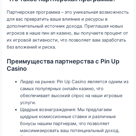
Партнерская программа – это уникальная возможность
для вас превратить ваше влияние и ресурсы в
дополнительный источник дохода. Приглашая новых
игроков в наше пин ап казино, вы получаете процент от
их игровой активности, что позволяет вам заработать
без вложений и риска.
Преимущества партнерства с Pin Up
Casino
Лидер на рынке: Pin Up Casino является одним из
самых популярных онлайн казино, что
обеспечивает высокий спрос на наши игровые
услуги.
Щедрые вознаграждения: Мы предлагаем
щедрые комиссионные ставки и различные
бонусы нашим партнерам, что позволяет
максимизировать ваш потенциальный доход.