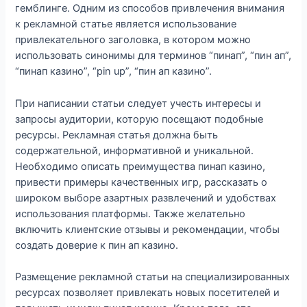
гемблинге. Одним из способов привлечения внимания
к рекламной статье является использование
привлекательного заголовка, в котором можно
использовать синонимы для терминов “пинап”, “пин ап”,
“пинап казино”, “pin up”, “пин ап казино”.
При написании статьи следует учесть интересы и
запросы аудитории, которую посещают подобные
ресурсы. Рекламная статья должна быть
содержательной, информативной и уникальной.
Необходимо описать преимущества пинап казино,
привести примеры качественных игр, рассказать о
широком выборе азартных развлечений и удобствах
использования платформы. Также желательно
включить клиентские отзывы и рекомендации, чтобы
создать доверие к пин ап казино.
Размещение рекламной статьи на специализированных
ресурсах позволяет привлекать новых посетителей и