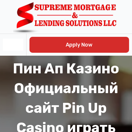
Skip
Post
to
navigation
content
Apply Now
Пин Ап Казино
Официальный
сайт Pin Up
Casino играть